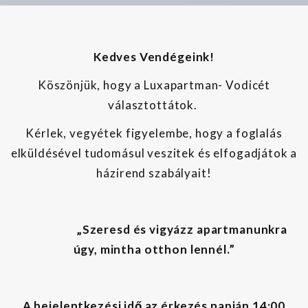
Kedves Vendégeink!
Köszönjük, hogy a Luxapartman- Vodicét
választottátok.
Kérlek, vegyétek figyelembe, hogy a foglalás
elküldésével tudomásul veszitek és elfogadjátok a
házirend szabályait!
„Szeresd és vigyázz apartmanunkra
úgy, mintha otthon lennél.”
A bejelentkezési idő az érkezés napján 14:00