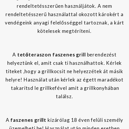
rendeltetésszerűen használjátok. A nem
rendeltetésszerű használattal okozott károkért a
vendégeink anyagi felelősséggel tartoznak, a kárt
kötelesek megtéríteni.
A
tetőteraszon faszenes grill
berendezést
helyeztünk el, amit csak ti használhattok. Kérlek
titeket ,hogy a grillkocsit ne helyezzétek át másik
helyre! Használat után kérlek az égett maradékot
takarítsd le grillkefével amit a grillkonyhában
találsz.
A
faszenes grillt
kizárólag 18 éven felüli személy
üzemelheti be! Használat után minden esetben