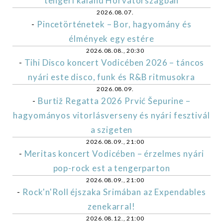
tengeri kaland Horvátországban
2026.08.07.
-
Pincetörténetek – Bor, hagyomány és
élmények egy estére
2026.08.08., 20:30
-
Tihi Disco koncert Vodicében 2026 – táncos
nyári este disco, funk és R&B ritmusokra
2026.08.09.
-
Burtiž Regatta 2026 Prvić Šepurine –
hagyományos vitorlásverseny és nyári fesztivál
a szigeten
2026.08.09., 21:00
-
Meritas koncert Vodicében – érzelmes nyári
pop-rock est a tengerparton
2026.08.09., 21:00
-
Rock'n'Roll éjszaka Srimában az Expendables
zenekarral!
2026.08.12., 21:00