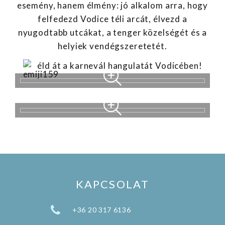
esemény, hanem élmény: jó alkalom arra, hogy
felfedezd Vodice téli arcát, élvezd a
nyugodtabb utcákat, a tenger közelségét és a
helyiek vendégszeretetét.
éld át a karnevál hangulatát Vodicében!
KAPCSOLAT
+36 20 317 6136