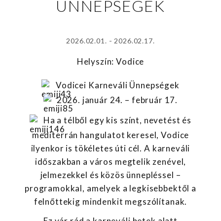
ÜNNEPSÉGEK
2026.02.01. - 2026.02.17.
Helyszín: Vodice
Vodicei Karneváli Ünnepségek
2026. január 24. – február 17.
Ha a télből egy kis színt, nevetést és
mediterrán hangulatot keresel, Vodice
ilyenkor is tökéletes úti cél. A karneváli
időszakban a város megtelik zenével,
jelmezekkel és közös ünnepléssel –
programokkal, amelyek a legkisebbektől a
felnőttekig mindenkit megszólítanak.
Ez vár rád a karneváli hetek alatt