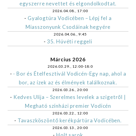
egyszerre nevettet és elgondolkodtat.
2026.04.08., 17:00
-
Gyalogtúra Vodicében – Lépj fel a
Miasszonyunk Csodáinak hegyére
2026.04.06., 9:45
-
35. Húvéti reggeli
Március 2026
2026.03.29., 12:00-18:0
-
- Bor és Ételfesztivál Vodicén-Egy nap, ahol a
bor, az ízek az és élmények találkoznak.
2026.03.26., 20:00
-
Kedves Ulija – Szerelmes levelek a szigetről |
Megható színházi premier Vodicén
2026.03.22., 12:00
-
Tavaszköszöntő kerékpártúra Vodicében.
2026.03.13., 20:00
-
Holt sarok