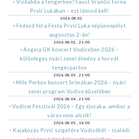
-
Vízilabda a tengerben? Faust Vrančić torna
Prvić Lukában – ezt látnod kell!
2026.08.02.
-
Fedezd fel a Festa Prvić Luka népünnepélyt
augusztus 2-án!
2026.08.02., 21:00
-
Angela GK koncert Vodicében 2026 –
különleges nyári zenei élmény a horvát
tengerparton
2026.08.03., 21:00
-
Mile Perkov koncert Srimában 2026 – nyári
zenei program Vodice közelében
2026.08.04., 21:00
-
Vodicei Fesztivál 2026 – Egy éjszaka, amikor a
város nem alszik!
2026.08.05., 16:00
-
Kajakozás Prvić szigetére Vodicéből – családi